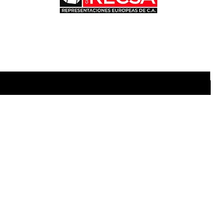
Únete para ofertas y descuentos exclusivos
 aquí
la de Ventas
Política
le 2-33 zona 13 Pamplona,
Envío y devoluciones
d de Guatemala
Política de la tienda