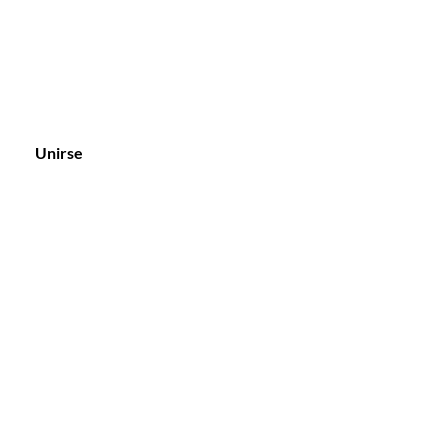
Unirse
Atención al
Cliente